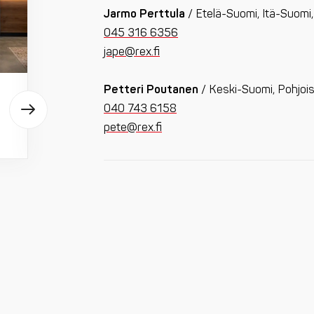
Jarmo Perttula
/ Etelä-Suomi, Itä-Suomi
045 316 6356
jape@rex.fi
Petteri Poutanen
/ Keski-Suomi, Pohjoi
040 743 6158
pete@rex.fi