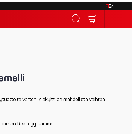
Fi
En
amalli
tuotteita varten. Yläkyltti on mahdollista vaihtaa
e suoraan Rex myyjiltämme: