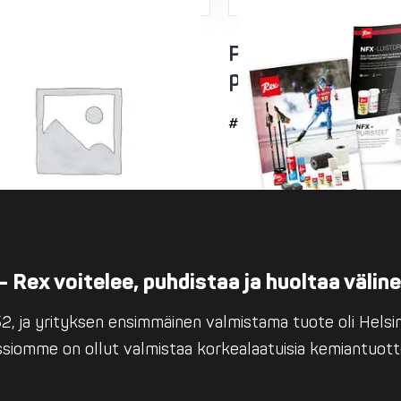
läteline, pito- ja
Product Catalog /
voidehylly
products / Englis
#9961
– Rex voitelee, puhdistaa ja huoltaa välin
, ja yrityksen ensimmäinen valmistama tuote oli Helsing
issiomme on ollut valmistaa korkealaatuisia kemiantuott