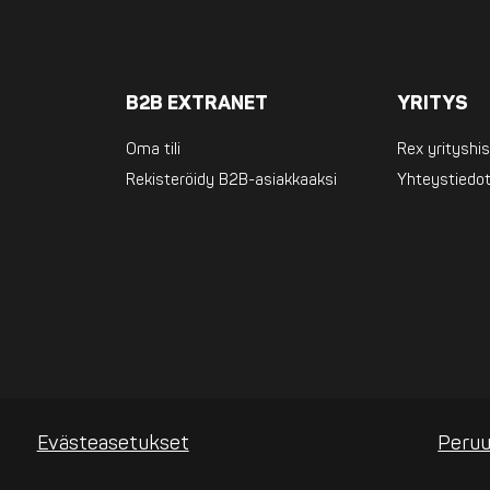
B2B EXTRANET
YRITYS
Oma tili
Rex yrityshis
Rekisteröidy B2B-asiakkaaksi
Yhteystiedo
Evästeasetukset
Peruu