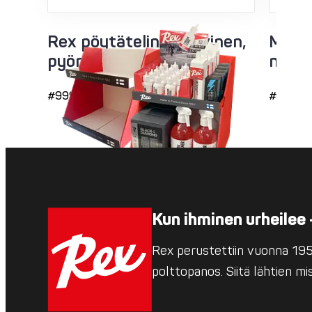
Rex pöytäteline pahvinen,
Myymä
pyöräily
neste
#9999
#7992
Kun ihminen urheilee 
Rex perustettiin vuonna 1952
polttopanos. Siitä lähtien m