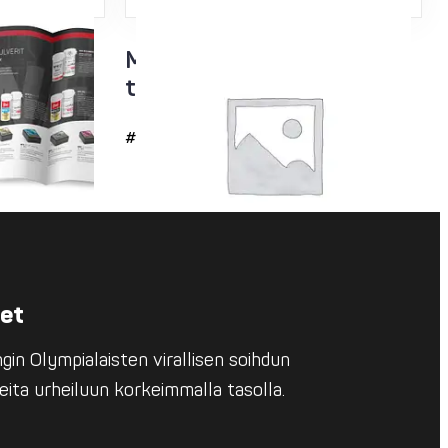
 Ski
Myymäläteline,
h
tarvikehylly
#7994
eet
in Olympialaisten virallisen soihdun
eita urheiluun korkeimmalla tasolla.