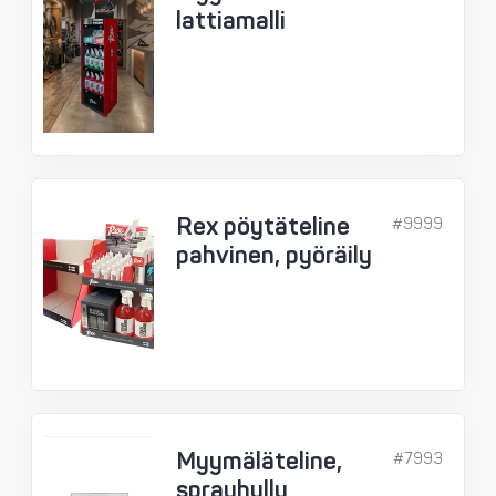
lattiamalli
Rex pöytäteline
#9999
pahvinen, pyöräily
Myymäläteline,
#7993
sprayhylly