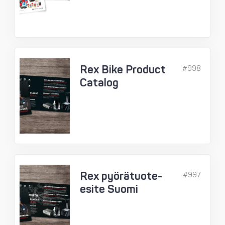
Rex Bike Product
#998
Catalog
Rex pyörätuote-
#997
esite Suomi