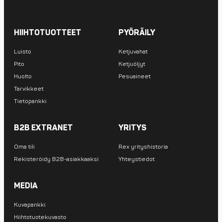
HIIHTOTUOTTEET
PYÖRÄILY
Luisto
Ketjuvahat
Pito
Ketjuöljyt
Huolto
Pesuaineet
Tarvikkeet
Tietopankki
B2B EXTRANET
YRITYS
Oma tili
Rex yrityshistoria
Rekisteröidy B2B-asiakkaaksi
Yhteystiedot
MEDIA
Kuvapankki
Hiihtotuotekuvasto