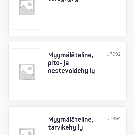
Myymäläteline,
#7992
pito- ja
nestevoidehylly
Myymäläteline,
#7994
tarvikehylly