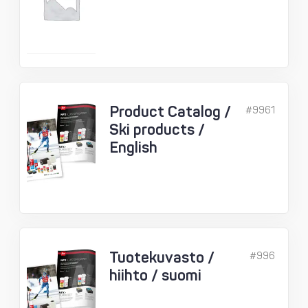
Product Catalog /
#9961
Ski products /
English
Tuotekuvasto /
#996
hiihto / suomi