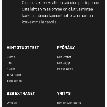
Olympialaisten virallisen soihdun polttopanos.
Siitä lähtien missiomme on ollut valmistaa
korkealaatuisia kemiantuotteita urheiluun
korkeimmalla tasolla.
HIIHTOTUOTTEET
PYÖRÄILY
Luisto
Ketjuvahat
Pito
Ketjuöljyt
Huolto
Pesuaineet
Tarvikkeet
Tietopankki
B2B EXTRANET
YRITYS
Oma tili
Rex yrityshistoria