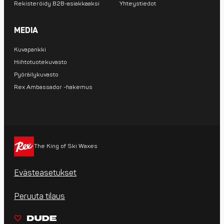
Rekisteröidy B2B-asiakkaaksi
Yhteystiedot
MEDIA
Kuvapankki
Hiihtotuotekuvasto
Pyöräilykuvasto
Rex Ambassador -hakemus
The King of Ski Waxes
Evästeasetukset
Peruuta tilaus