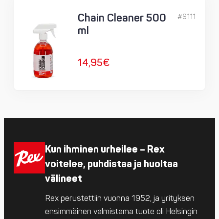
Chain Cleaner 500
#9111
ml
14,95
€
Kun ihminen urheilee – Rex
voitelee, puhdistaa ja huoltaa
välineet
Rex perustettiin vuonna 1952, ja yrityksen
ensimmäinen valmistama tuote oli Helsingin