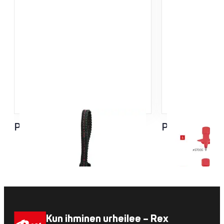
Pro 360 fit sauvan hihna
Pro sompa, pi
Kun ihminen urheilee – Rex