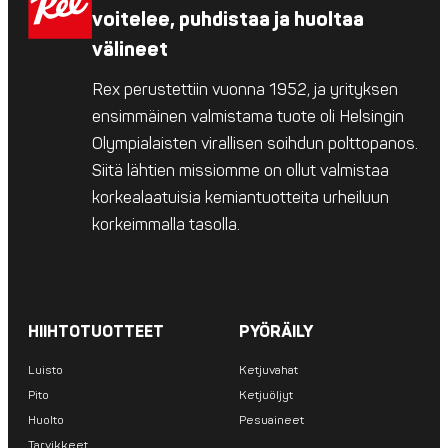
voitelee, puhdistaa ja huoltaa
välineet
Rex perustettiin vuonna 1952, ja yrityksen
ensimmäinen valmistama tuote oli Helsingin
Olympialaisten virallisen soihdun polttopanos.
Siitä lähtien missiomme on ollut valmistaa
korkealaatuisia kemiantuotteita urheiluun
korkeimmalla tasolla.
HIIHTOTUOTTEET
PYÖRÄILY
Luisto
Ketjuvahat
Pito
Ketjuöljyt
Huolto
Pesuaineet
Tarvikkeet