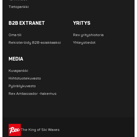
Tietopankki
B2B EXTRANET
YRITYS
Oma tili
Rex yrityshistoria
Rekisteröidy B2B-asiakkaaksi
Yhteystiedot
MEDIA
Kuvapankki
Hiihtotuotekuvasto
Pyöräilykuvasto
Rex Ambassador -hakemus
The King of Ski Waxes