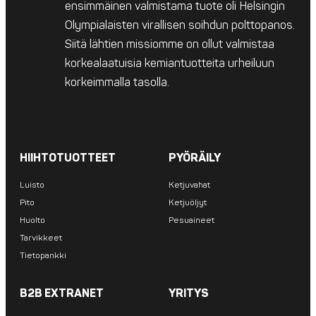
ensimmäinen valmistama tuote oli Helsingin
Olympialaisten virallisen soihdun polttopanos.
Siitä lähtien missiomme on ollut valmistaa
korkealaatuisia kemiantuotteita urheiluun
korkeimmalla tasolla.
HIIHTOTUOTTEET
PYÖRÄILY
Luisto
Ketjuvahat
Pito
Ketjuöljyt
Huolto
Pesuaineet
Tarvikkeet
Tietopankki
B2B EXTRANET
YRITYS