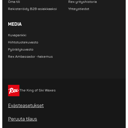
Oma tili
Rex yrityshistoria
Rekisteröidy B2B-asiakkaaksi
Yhteystiedot
MEDIA
Kuvapankki
Hiihtotuotekuvasto
Pyöräilykuvasto
Rex Ambassador -hakemus
The King of Ski Waxes
Evästeasetukset
Peruuta tilaus