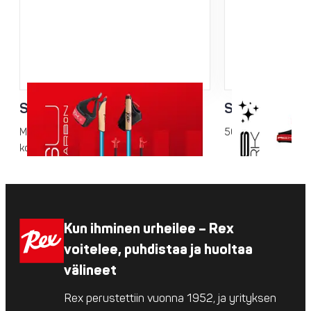
Sisu Sauva
Spark Sauva
Mailmancup-tason jäykkyys ja
50% hiilikuituputke
kokonaispaino, kätevällä Click-It kahvalla!
Kun ihminen urheilee – Rex
voitelee, puhdistaa ja huoltaa
välineet
Rex perustettiin vuonna 1952, ja yrityksen