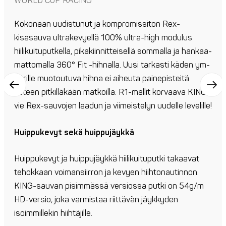
WORLD CUP RACING
Kokonaan uudistunut ja kompro­missi­ton Rex-
kisasauva ultrakevyellä 100% ultra-high modulus
hiilikuituputkella, pikakiinnit­teisellä sommalla ja hankaa­
mat­tomalla 360° Fit -hihnalla. Uusi tarkasti käden ym­
pärille muotoutuva hihna ei aiheuta paine­pisteitä
käteen pitkilläkään matkoilla. R1-mallit kor­vaa­va KING
vie Rex-sau­vojen laa­dun ja viimeis­telyn uudelle levelille!
Huippukevyt sekä huippujäykkä
Huippukevyt ja huippujäykkä hiilikuituputki takaavat
tehokkaan voimansiirron ja kevyen hiihtonautinnon.
KING-sauvan pisimmässä versiossa putki on 54g/m
HD-versio, joka varmistaa riittävän jäykkyden
isoimmillekin hiihtäjille.