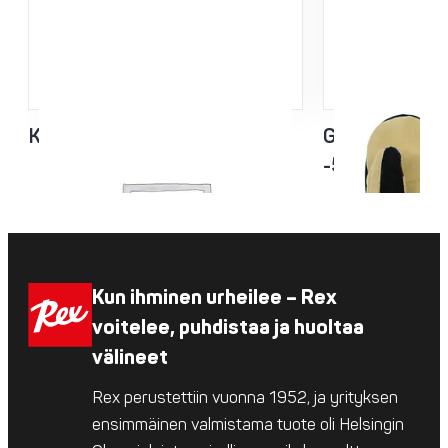
KING Race hiihtohanska
GOLD Mitten 
-5 ... -15˚
Kun ihminen urheilee – Rex
voitelee, puhdistaa ja huoltaa
välineet
Rex perustettiin vuonna 1952, ja yrityksen
ensimmäinen valmistama tuote oli Helsingin