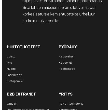
Olympialaisten virallisen soihdun polttopanos.
Siitä lähtien missiomme on ollut valmistaa
korkealaatuisia kemiantuotteita urheiluun
korkeimmalla tasolla.
HIIHTOTUOTTEET
PYÖRÄILY
Luisto
Ketjuvahat
Pito
Ketjuöljyt
Huolto
Pesuaineet
Tarvikkeet
Tietopankki
B2B EXTRANET
YRITYS
Oma tili
Rex yrityshistoria
Rekisteröidy B2B-asiakkaaksi
Yhteystiedot