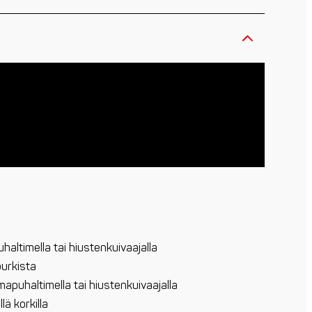
altimella tai hiustenkuivaajalla
purkista
apuhaltimella tai hiustenkuivaajalla
lä korkilla