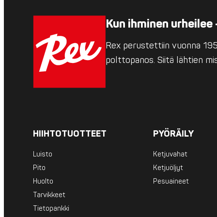
Kun ihminen urheilee 
Rex perustettiin vuonna 1952
polttopanos. Siitä lähtien m
HIIHTOTUOTTEET
PYÖRÄILY
Luisto
Ketjuvahat
Pito
Ketjuöljyt
Huolto
Pesuaineet
Tarvikkeet
Tietopankki