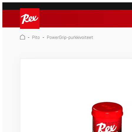
Skip
to
Rex
content
Rex
-
Pito
-
PowerGrip-purkkivoiteet