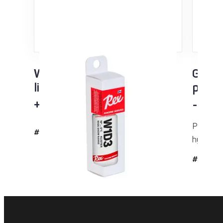
W1D3 Racing Service
Green
liisteri
purkk
+10…-5°C
-8…-1
Pitovoid
#2143
hyvän pid
#35