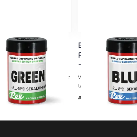
 Racing Service
Blue Racing Serv
ipito
purkkipito
5°C sekalumi
-2...-8°C sekalum
e kylmiin olosuhteisiin. Varmistaa
Viimeistelykerroksen pitovo
on ja...
takaa varman pidon ja...
#34