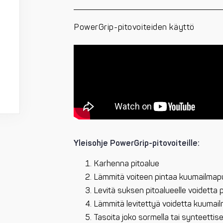
PowerGrip-pitovoiteiden käyttö
Yleisohje PowerGrip-pitovoiteille:
Karhenna pitoalue
Lämmitä voiteen pintaa kuumailmapuh
Levitä suksen pitoalueelle voidetta 
Lämmitä levitettyä voidetta kuumailm
Tasoita joko sormella tai synteettisel