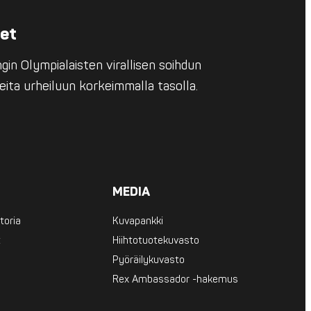
eet
in Olympialaisten virallisen soihdun
eita urheiluun korkeimmalla tasolla.
MEDIA
toria
Kuvapankki
t
Hiihtotuotekuvasto
Pyöräilykuvasto
Rex Ambassador -hakemus