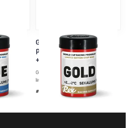
ice
Gold Racing Service
purkkipito
i
+2...-2°C sekalumi
ide, joka
Gold-pitovoide on linkki pitovoiteiden ja
liisterien välillä....
#33