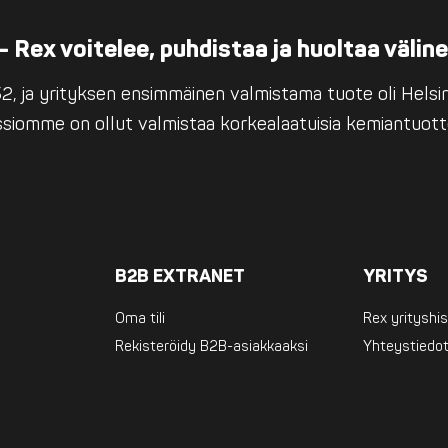
– Rex voitelee, puhdistaa ja huoltaa välin
, ja yrityksen ensimmäinen valmistama tuote oli Helsing
issiomme on ollut valmistaa korkealaatuisia kemiantuott
B2B EXTRANET
YRITYS
Oma tili
Rex yrityshis
Rekisteröidy B2B-asiakkaaksi
Yhteystiedo