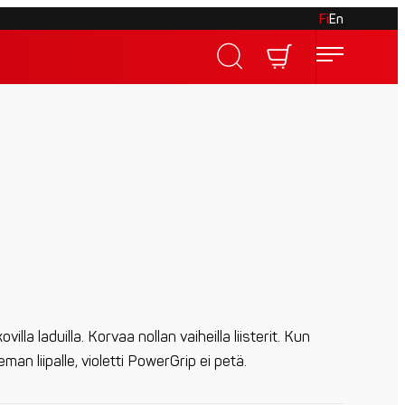
Fi
En
ovilla laduilla. Korvaa nollan vaiheilla liisterit. Kun
eman liipalle, violetti PowerGrip ei petä.