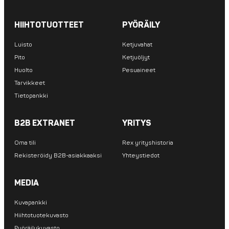
HIIHTOTUOTTEET
PYÖRÄILY
Luisto
Ketjuvahat
Pito
Ketjuöljyt
Huolto
Pesuaineet
Tarvikkeet
Tietopankki
B2B EXTRANET
YRITYS
Oma tili
Rex yrityshistoria
Rekisteröidy B2B-asiakkaaksi
Yhteystiedot
MEDIA
Kuvapankki
Hiihtotuotekuvasto
Pyöräilykuvasto