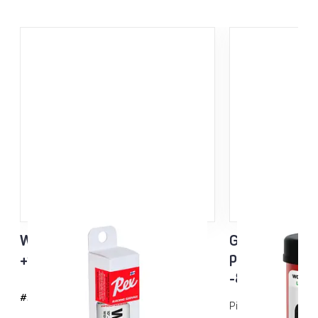
W1D3 Racing Service liisteri
Green Racing
purkkipito
+10…-5°C
-8…-15°C sek
#2143
Pitovoide kylmiin o