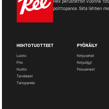
Rex perustettiin vuonna 1952
polttopanos. Siitä lähtien m
HIIHTOTUOTTEET
PYÖRÄILY
Luisto
Ketjuvahat
Pito
Ketjuöljyt
Huolto
Pesuaineet
Tarvikkeet
Tietopankki