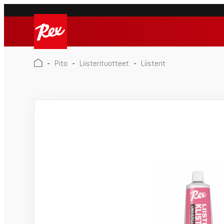
Skip
to
Rex
content
Rex
-
Pito
-
Liisterituotteet
-
Liisterit