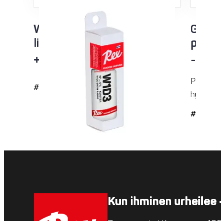
W1D3 Racing Service
Green
liisteri
purkk
+10…-5°C
-8…-1
Pitovoid
#2143
hyvän pid
#35
Kun ihminen urheilee 