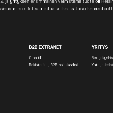
, ja yrityksen ensimmäinen valmistama tuote oli Helsing
issiomme on ollut valmistaa korkealaatuisia kemiantuott
B2B EXTRANET
YRITYS
Oma tili
Rex yrityshis
Rekisteröidy B2B-asiakkaaksi
Yhteystiedo