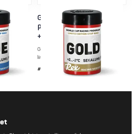
ice
Gold Racing Service
purkkipito
i
+2...-2°C sekalumi
ide, joka
Gold-pitovoide on linkki pitovoiteiden ja
liisterien välillä....
#33
eet