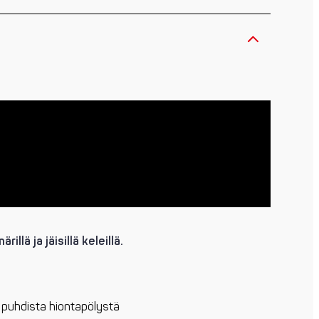
llä ja jäisillä keleillä.
a puhdista hiontapölystä