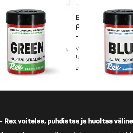
 Racing Service
Blue Racing Serv
ipito
purkkipito
5°C sekalumi
-2...-8°C sekalum
e kylmiin olosuhteisiin. Varmistaa
Viimeistelykerroksen pitovo
on ja...
takaa varman pidon ja...
#34
– Rex voitelee, puhdistaa ja huoltaa välin