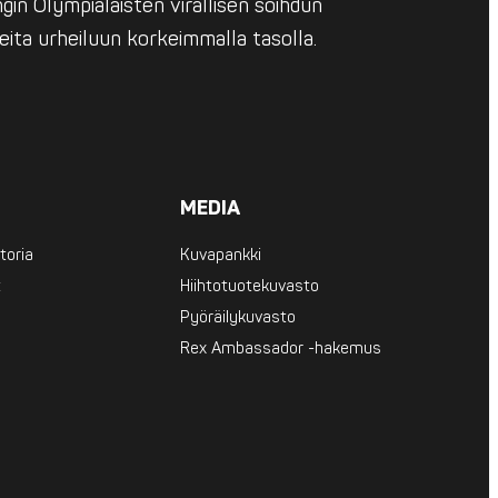
in Olympialaisten virallisen soihdun
eita urheiluun korkeimmalla tasolla.
MEDIA
toria
Kuvapankki
t
Hiihtotuotekuvasto
Pyöräilykuvasto
Rex Ambassador -hakemus