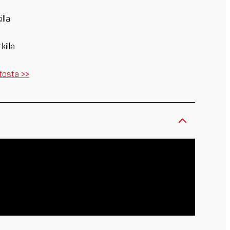
lla
killa
itosta >>