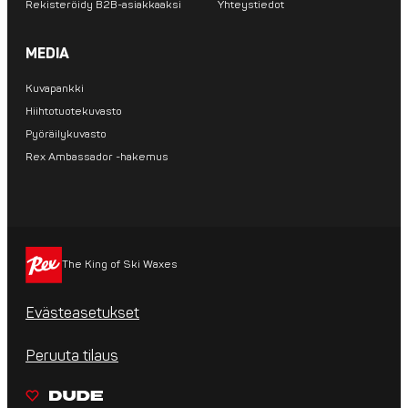
Rekisteröidy B2B-asiakkaaksi
Yhteystiedot
MEDIA
Kuvapankki
Hiihtotuotekuvasto
Pyöräilykuvasto
Rex Ambassador -hakemus
The King of Ski Waxes
Evästeasetukset
Peruuta tilaus