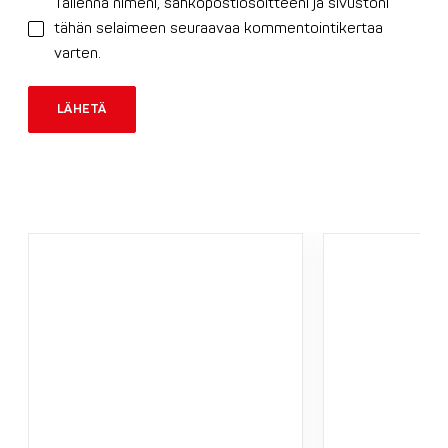
Tallenna nimeni, sähköpostiosoitteeni ja sivustoni
tähän selaimeen seuraavaa kommentointikertaa
varten.