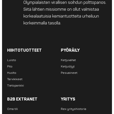
Olympialaisten virallisen soihdun polttopanos.
Siitä lähtien missiomme on ollut valmistaa
korkealaatuisia kemiantuotteita urheiluun
korkeimmalla tasolla.
HIIHTOTUOTTEET
PYÖRÄILY
Luisto
Ketjuvahat
Pito
Ketjuöljyt
Huolto
Pesuaineet
Tarvikkeet
Tietopankki
B2B EXTRANET
YRITYS
Oma tili
Rex yrityshistoria