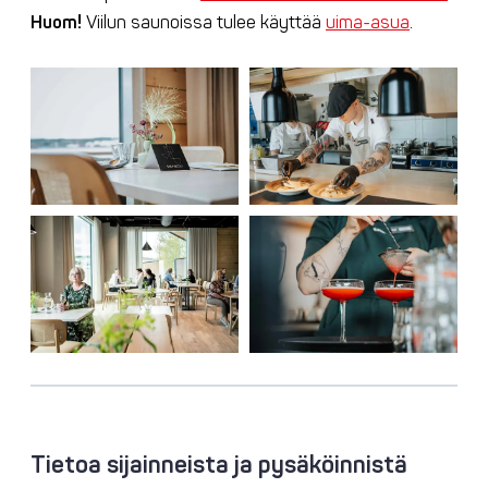
Huom!
Viilun saunoissa tulee käyttää
uima-asua
.
Tietoa sijainneista ja pysäköinnistä