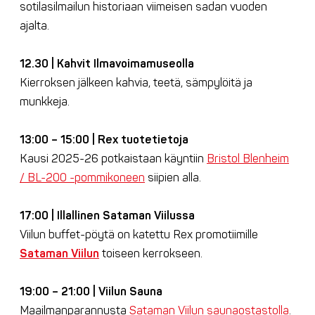
sotilasilmailun historiaan viimeisen sadan vuoden
ajalta.
12.30 | Kahvit Ilmavoimamuseolla
Kierroksen jälkeen kahvia, teetä, sämpylöitä ja
munkkeja.
13:00 – 15:00 | Rex tuotetietoja
Kausi 2025-26 potkaistaan käyntiin
Bristol Blenheim
/ BL-200 -pommikoneen
siipien alla.
17:00 | Illallinen Sataman Viilussa
Viilun buffet-pöytä on katettu Rex promotiimille
Sataman Viilun
toiseen kerrokseen.
19:00 – 21:00 | Viilun Sauna
Maailmanparannusta
Sataman Viilun saunaostastolla
.