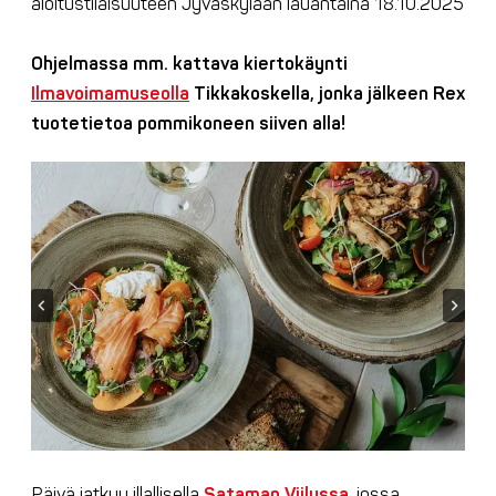
aloitustilaisuuteen Jyväskylään lauantaina 18.10.2025
Ohjelmassa mm. kattava kiertokäynti
Ilmavoimamuseolla
Tikkakoskella, jonka jälkeen Rex
tuotetietoa pommikoneen siiven alla!
Päivä jatkuu illallisella
Sataman Viilussa
, jossa