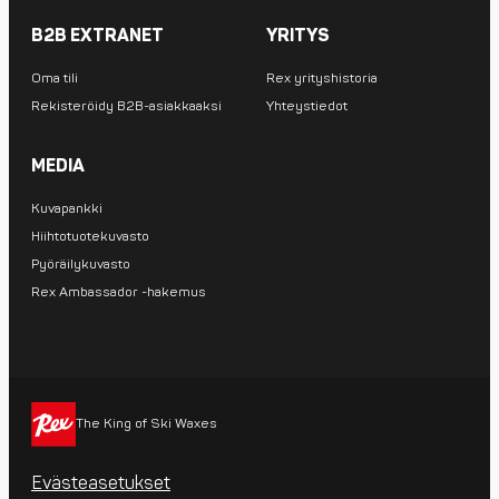
B2B EXTRANET
YRITYS
Oma tili
Rex yrityshistoria
Rekisteröidy B2B-asiakkaaksi
Yhteystiedot
MEDIA
Kuvapankki
Hiihtotuotekuvasto
Pyöräilykuvasto
Rex Ambassador -hakemus
The King of Ski Waxes
Evästeasetukset