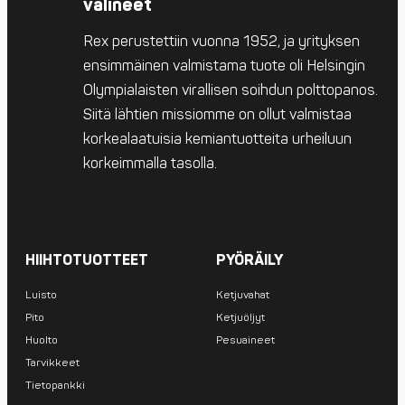
välineet
Rex perustettiin vuonna 1952, ja yrityksen
ensimmäinen valmistama tuote oli Helsingin
Olympialaisten virallisen soihdun polttopanos.
Siitä lähtien missiomme on ollut valmistaa
korkealaatuisia kemiantuotteita urheiluun
korkeimmalla tasolla.
HIIHTOTUOTTEET
PYÖRÄILY
Luisto
Ketjuvahat
Pito
Ketjuöljyt
Huolto
Pesuaineet
Tarvikkeet
Tietopankki