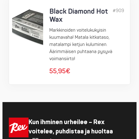
Black Diamond Hot
#909
Wax
Markkinoiden voitelukukyisin
kuumavaha! Matala kitkataso,
matalampi ketjun kuluminen.
Äärimmäisen puhtaana pysyvä
voimansiirto!
55,95
€
Kun ihminen urheilee – Rex
voitelee, puhdistaa ja huoltaa