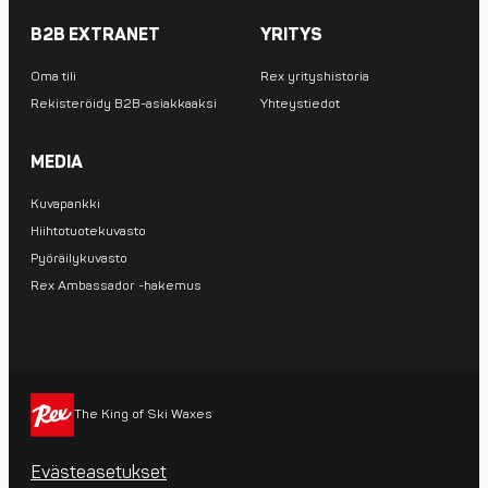
B2B EXTRANET
YRITYS
Oma tili
Rex yrityshistoria
Rekisteröidy B2B-asiakkaaksi
Yhteystiedot
MEDIA
Kuvapankki
Hiihtotuotekuvasto
Pyöräilykuvasto
Rex Ambassador -hakemus
The King of Ski Waxes
Evästeasetukset