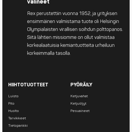
välineet
Rex perustettiin vuonna 1952, ja yrityksen
ensimmäinen valmistama tuote oli Helsingin
Olympialaisten virallisen soihdun polttopanos.
Siitä lähtien missiomme on ollut valmistaa
korkealaatuisia kemiantuotteita urheiluun
korkeimmalla tasolla.
HIIHTOTUOTTEET
PYÖRÄILY
Luisto
Ketjuvahat
Pito
Ketjuöljyt
Huolto
Pesuaineet
Tarvikkeet
Tietopankki