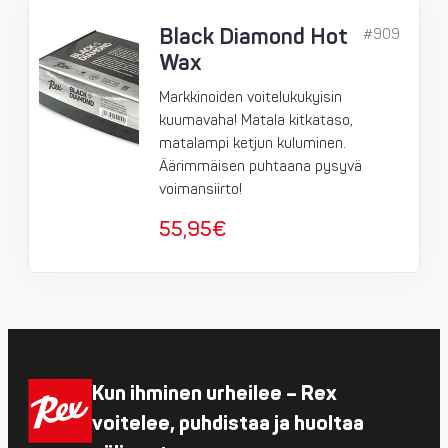
Black Diamond Hot
#909
Wax
Markkinoiden voitelukukyisin
kuumavaha! Matala kitkataso,
matalampi ketjun kuluminen.
Äärimmäisen puhtaana pysyvä
voimansiirto!
55,95
€
Kun ihminen urheilee – Rex
voitelee, puhdistaa ja huoltaa