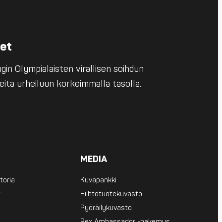
eet
in Olympialaisten virallisen soihdun
eita urheiluun korkeimmalla tasolla.
MEDIA
toria
Kuvapankki
t
Hiihtotuotekuvasto
Pyöräilykuvasto
Rex Ambassador -hakemus