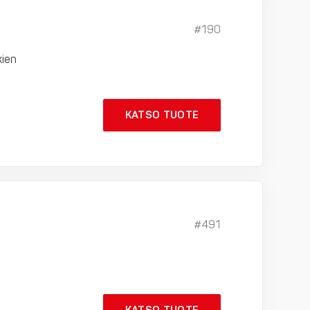
#190
kien
KATSO TUOTE
#491