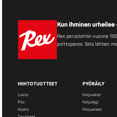
Kun ihminen urheilee 
Rex perustettiin vuonna 1952
polttopanos. Siitä lähtien m
HIIHTOTUOTTEET
PYÖRÄILY
Luisto
Ketjuvahat
Pito
Ketjuöljyt
Huolto
Pesuaineet
Tarvikkeet