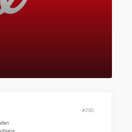
#290
uiden
pohjana