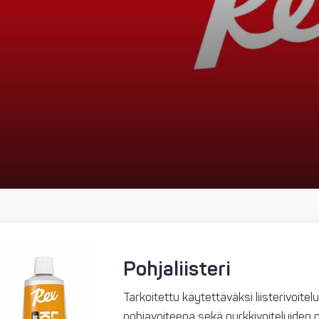
Pohjaliisteri
Tarkoitettu käytettäväksi liisterivoitel
pohjavoiteena sekä purkkivoiteluiden 