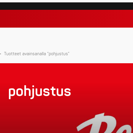
-
Tuotteet avainsanalla “pohjustus”
pohjustus