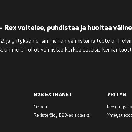
– Rex voitelee, puhdistaa ja huoltaa välin
, ja yrityksen ensimmäinen valmistama tuote oli Helsing
issiomme on ollut valmistaa korkealaatuisia kemiantuott
B2B EXTRANET
YRITYS
Oma tili
Rex yrityshis
Rekisteröidy B2B-asiakkaaksi
Yhteystiedo